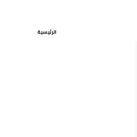
جميع الماركات
الرئيسية
منتجات مشابهة
إختيارات مشابهة
عدسات نيولنس
نيولنس – سول
75.00
150.00