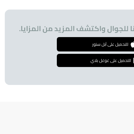
 للجوال واكتشف المزيد من المزايا.
للتحميل على آبل ستور
للتحميل على غوغل بلاي
إشترك