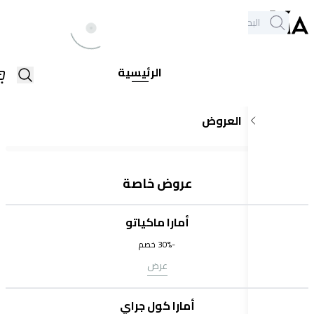
خدمة العملاء
الكل
فروعنا
+971564948368
يع
الرئيسية
اركات
العروض
عروض خاصة
أمارا ماكياتو
-30%
خصم
عرض
أمارا كول جراي