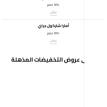
-30%
خصم
عرض
أمارا شاركول جراي
-30%
خصم
عرض
ى عروض التخفيضات المذهلة