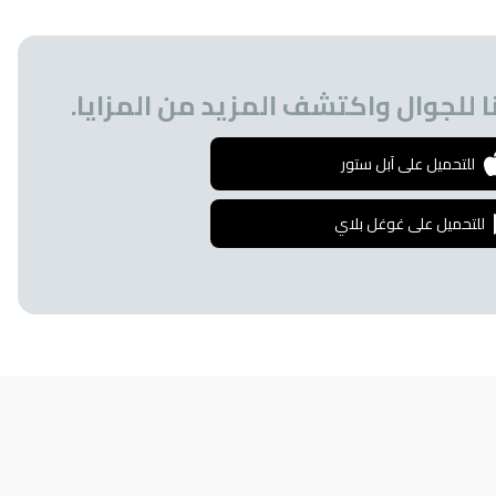
 للجوال واكتشف المزيد من المزايا.
للتحميل على آبل ستور
للتحميل على غوغل بلاي
إشترك