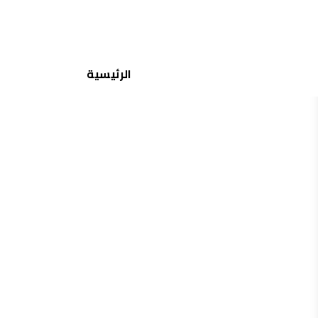
جميع الماركات
الرئيسية
منتجات مشابهة
إختيارات مشابهة
عدسات نيولنس
نيولنس – سول
75.00
150.00