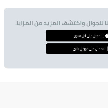
 للجوال واكتشف المزيد من المزايا.
للتحميل على آبل ستور
للتحميل على غوغل بلاي
إشترك