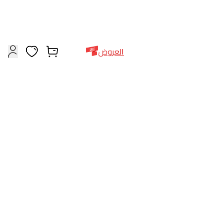
خدمة العملاء
العربية
فروعنا
+971564948368
العروض