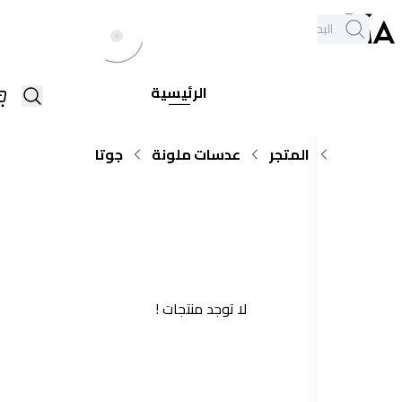
خدمة العملاء
الكل
فروعنا
+971564948368
يع
الرئيسية
اركات
المتجر
عدسات ملونة
جوتا
لا توجد منتجات !