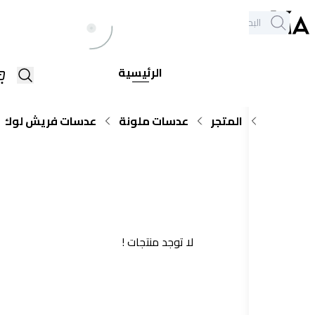
خدمة العملاء
الكل
فروعنا
+971564948368
يع
الرئيسية
اركات
المتجر
عدسات ملونة
عدسات فريش لوك
كولر
لا توجد منتجات !