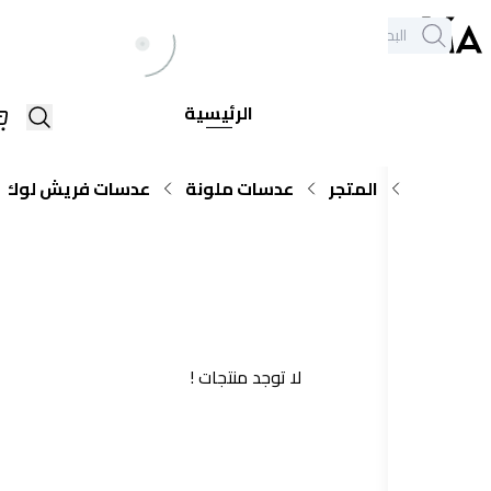
خدمة العملاء
الكل
فروعنا
+971564948368
يع
الرئيسية
اركات
المتجر
عدسات ملونة
عدسات فريش لوك
اليومية
لا توجد منتجات !