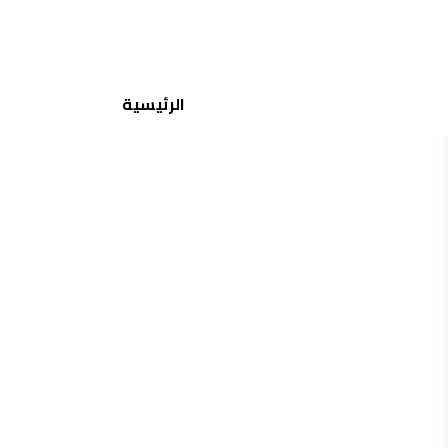
جميع الماركات
الرئيسية
منتجات مشابهة
إختيارات مشابهة
أن كي
ان كي ليو استر
130.00