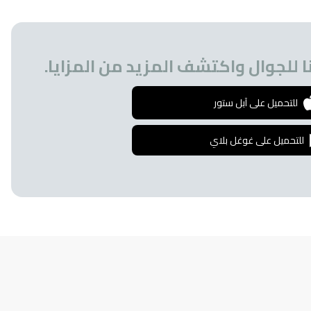
 للجوال واكتشف المزيد من المزايا.
للتحميل على آبل ستور
للتحميل على غوغل بلاي
إشترك