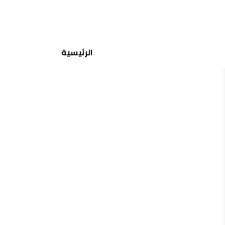
جميع الماركات
الرئيسية
منتجات مشابهة
إختيارات مشابهة
دهب
دهب جولد لوميير بلو
145.00
150.00