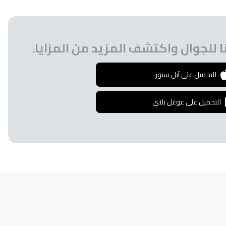
 للجوال واكتشف المزيد من المزايا.
للتحميل على آبل ستور
للتحميل على غوغل بلاي
إشترك