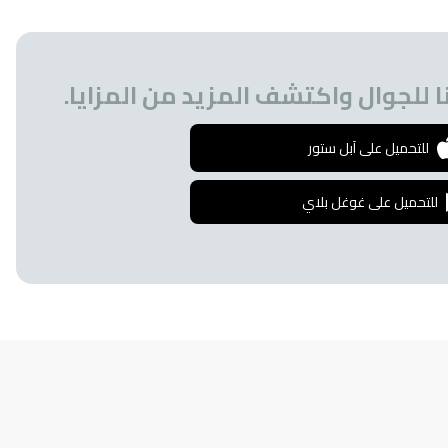
 للجوال واكتشف المزيد من المزايا.
للتحميل على آبل ستور
للتحميل على غوغل بلاي
إشترك