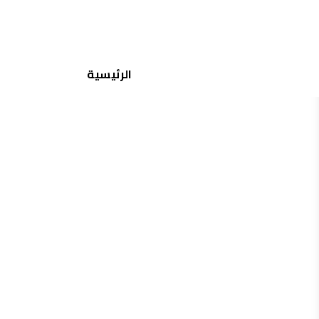
جميع الماركات
الرئيسية
منتجات مشابهة
إختيارات مشابهة
دهب
دهب 1-زوج لومير بلو
33.25
35.00