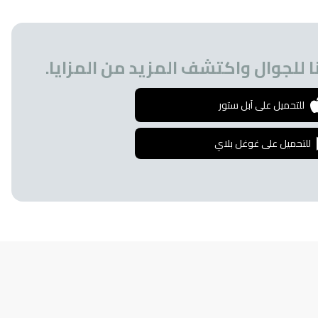
 للجوال واكتشف المزيد من المزايا.
للتحميل على آبل ستور
للتحميل على غوغل بلاي
إشترك