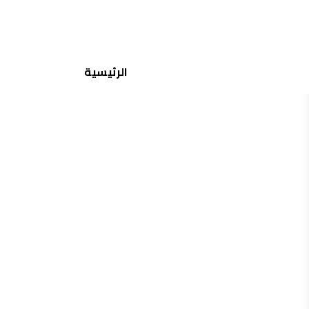
جميع الماركات
الرئيسية
منتجات مشابهة
إختيارات مشابهة
آنيستازيا
انستازيا - اديكت بلاتينو
150.00